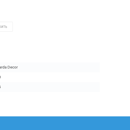
ЖИТЬ
arda Decor
8
4