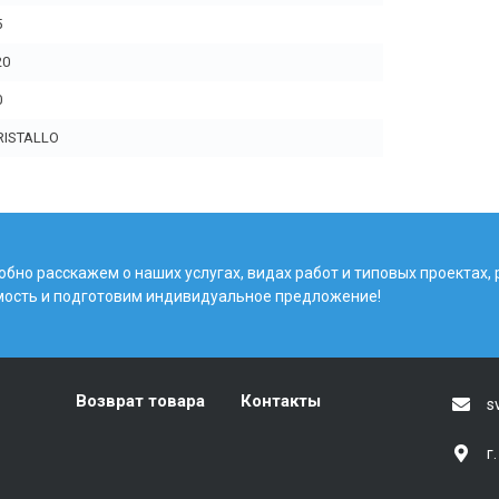
5
20
0
RISTALLO
бно расскажем о наших услугах, видах работ и типовых проектах,
мость и подготовим индивидуальное предложение!
Возврат товара
Контакты
s
г