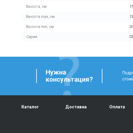
Высота, см
1
Высота max, см
1
Высота min, см
2
Серия
C
Нужна
Подро
консультация?
стои
Каталог
Доставка
Оплата